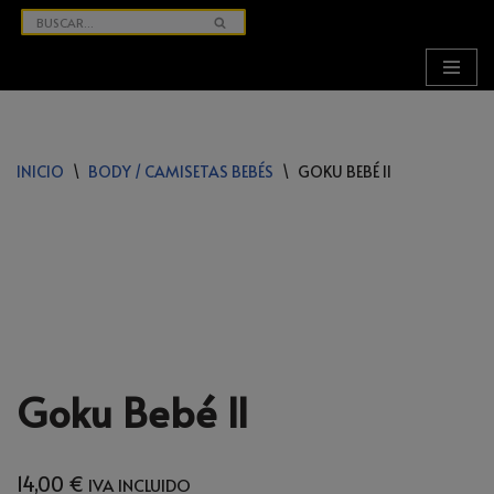
SALTAR
AL
CONTENIDO
INICIO
\
BODY / CAMISETAS BEBÉS
\
GOKU BEBÉ II
Goku Bebé II
14,00
€
IVA INCLUIDO