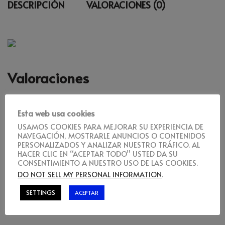
DESCRIPCIÓN
VALORACIONES (0)
Valoraciones
NO HAY VALORACIONES AÚN.
Esta web usa cookies
USAMOS COOKIES PARA MEJORAR SU EXPERIENCIA DE
NAVEGACIÓN, MOSTRARLE ANUNCIOS O CONTENIDOS
PERSONALIZADOS Y ANALIZAR NUESTRO TRÁFICO. AL
HACER CLIC EN “ACEPTAR TODO” USTED DA SU
Sé el primero en valorar “Goku Bebé II”
CONSENTIMIENTO A NUESTRO USO DE LAS COOKIES.
DO NOT SELL MY PERSONAL INFORMATION
.
DEBES
ACCEDER
PARA PUBLICAR UNA VALORACIÓN.
SETTINGS
ACEPTAR