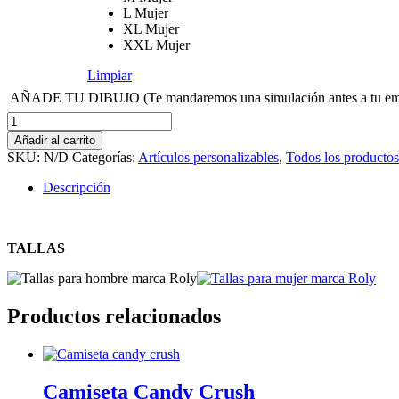
L Mujer
XL Mujer
XXL Mujer
Limpiar
AÑADE TU DIBUJO (Te mandaremos una simulación antes a tu email
Camiseta
personalizada
Añadir al carrito
con
SKU:
N/D
Categorías:
Artículos personalizables
,
Todos los productos
TU
DIBUJO
Descripción
cantidad
TALLAS
Productos relacionados
Camiseta Candy Crush