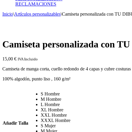
productos
RECLAMACIONES
Inicio
\
Artículos personalizables
\
Camiseta personalizada con TU DI
Camiseta personalizada con T
15,00
€
IVA Incluido
Camiseta de manga corta, cuello redondo de 4 capas y cubre costuras 
100% algodón, punto liso
, 160 g/m²
S Hombre
M Hombre
L Hombre
XL Hombre
XXL Hombre
XXXL Hombre
Añadir Talla
S Mujer
M Mujer