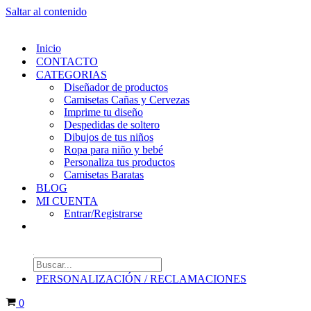
Saltar al contenido
Inicio
CONTACTO
CATEGORIAS
Diseñador de productos
Camisetas Cañas y Cervezas
Imprime tu diseño
Despedidas de soltero
Dibujos de tus niños
Ropa para niño y bebé
Personaliza tus productos
Camisetas Baratas
BLOG
MI CUENTA
Entrar/Registrarse
Búsqueda
de
PERSONALIZACIÓN / RECLAMACIONES
productos
Carrito
0