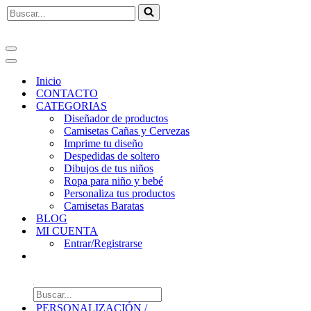
Buscar...
Menú
de
Menú
navegación
de
Inicio
navegación
CONTACTO
CATEGORIAS
Diseñador de productos
Camisetas Cañas y Cervezas
Imprime tu diseño
Despedidas de soltero
Dibujos de tus niños
Ropa para niño y bebé
Personaliza tus productos
Camisetas Baratas
BLOG
MI CUENTA
Entrar/Registrarse
Búsqueda
de
PERSONALIZACIÓN /