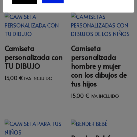
Camiseta
Camiseta
personalizada con
personalizada
TU DIBUJO
hombre y mujer
con los dibujos de
15,00
€
IVA INCLUIDO
tus hijos
15,00
€
IVA INCLUIDO