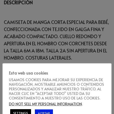
DESCRIPCIÓN
CAMISETA DE MANGA CORTA ESPECIAL PARA BEBÉ,
CONFECCIONADA CON TEJIDO EN GALGA FINA Y
ACABADO COMPACTADO. CUELLO REDONDO Y
APERTURA EN EL HOMBRO CON CORCHETES DESDE
LA TALLA 6M A 18M. TALLA 2A SIN APERTURA EN EL
HOMBRO. COSTURAS LATERALES.
BODY DE BEBÉ CON MANGA CORTA DE PUNTO
Esta web usa cookies
LISO. CUELLO REDONDO Y BAJO RIBETEADO EN
USAMOS COOKIES PARA MEJORAR SU EXPERIENCIA DE
NAVEGACIÓN, MOSTRARLE ANUNCIOS O CONTENIDOS
CANALÉ 1×1. CIERRE CON BOTONES A PRESIÓN EN LA
PERSONALIZADOS Y ANALIZAR NUESTRO TRÁFICO. AL
ENTREPIERNA. HOMBRO DE APERTURA CRUZADA.
HACER CLIC EN “ACEPTAR TODO” USTED DA SU
CONSENTIMIENTO A NUESTRO USO DE LAS COOKIES.
DO NOT SELL MY PERSONAL INFORMATION
.
Productos relacionados
SETTINGS
ACEPTAR