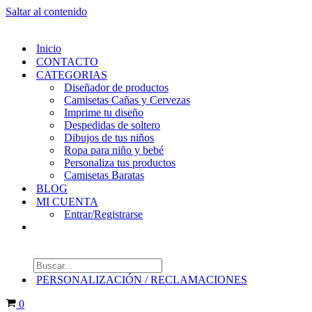
Saltar al contenido
Inicio
CONTACTO
CATEGORIAS
Diseñador de productos
Camisetas Cañas y Cervezas
Imprime tu diseño
Despedidas de soltero
Dibujos de tus niños
Ropa para niño y bebé
Personaliza tus productos
Camisetas Baratas
BLOG
MI CUENTA
Entrar/Registrarse
Búsqueda
de
PERSONALIZACIÓN / RECLAMACIONES
productos
Carrito
0