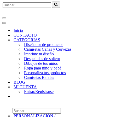
Buscar...
Menú
de
Menú
navegación
de
Inicio
navegación
CONTACTO
CATEGORIAS
Diseñador de productos
Camisetas Cañas y Cervezas
Imprime tu diseño
Despedidas de soltero
Dibujos de tus niños
Ropa para niño y bebé
Personaliza tus productos
Camisetas Baratas
BLOG
MI CUENTA
Entrar/Registrarse
Búsqueda
de
PERSONALIZACIÓN /