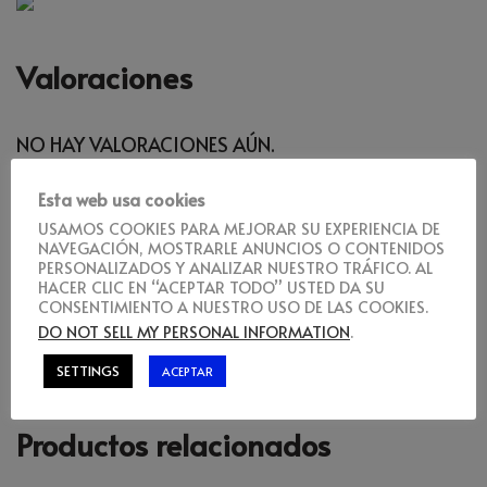
Valoraciones
NO HAY VALORACIONES AÚN.
Esta web usa cookies
USAMOS COOKIES PARA MEJORAR SU EXPERIENCIA DE
Sé el primero en valorar “Groot bebé”
NAVEGACIÓN, MOSTRARLE ANUNCIOS O CONTENIDOS
PERSONALIZADOS Y ANALIZAR NUESTRO TRÁFICO. AL
HACER CLIC EN “ACEPTAR TODO” USTED DA SU
CONSENTIMIENTO A NUESTRO USO DE LAS COOKIES.
DEBES
ACCEDER
PARA PUBLICAR UNA VALORACIÓN.
DO NOT SELL MY PERSONAL INFORMATION
.
SETTINGS
ACEPTAR
Productos relacionados