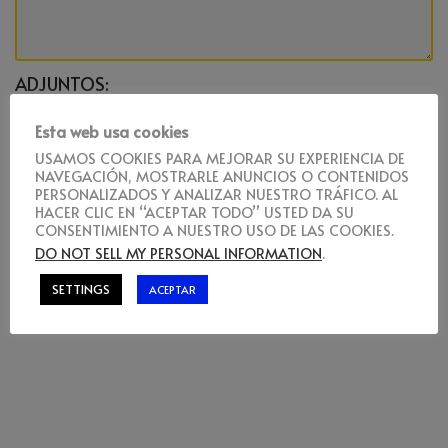
ADJUNTOS:
Esta web usa cookies
USAMOS COOKIES PARA MEJORAR SU EXPERIENCIA DE
TIPOS DE ARCHIVOS COMPATIBLES: HTML, TXT, CSS, GIF, PNG, JPEG, JPG, TIFF, BMP, AI, EPS,
NAVEGACIÓN, MOSTRARLE ANUNCIOS O CONTENIDOS
PS, CSV, RTF, PDF, DOC, DOCX, XLS, XLSX, ZIP, RAR, WAV, MP3, PPT.
PERSONALIZADOS Y ANALIZAR NUESTRO TRÁFICO. AL
HACER CLIC EN “ACEPTAR TODO” USTED DA SU
CONSENTIMIENTO A NUESTRO USO DE LAS COOKIES.
DO NOT SELL MY PERSONAL INFORMATION
.
SETTINGS
ACEPTAR