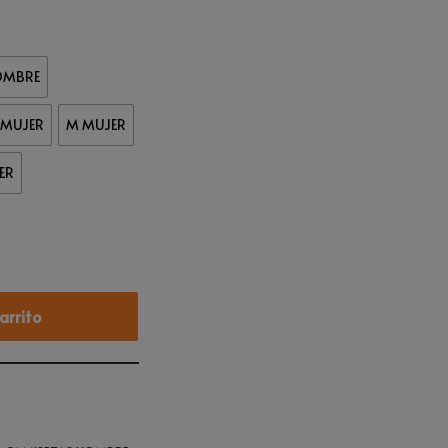
OMBRE
 MUJER
M MUJER
ER
arrito