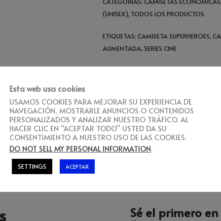
CATEGORÍAS:
CAMISETAS ECONÓMICAS
(UNISEX)
,
TODOS LOS PRODUCTOS
ETIQUETAS:
CAMISETA SUPERHEROES
,
CA
AUMENTADA
,
SERIES CINE
Esta web usa cookies
USAMOS COOKIES PARA MEJORAR SU EXPERIENCIA DE
ORACIONES (0)
NAVEGACIÓN, MOSTRARLE ANUNCIOS O CONTENIDOS
PERSONALIZADOS Y ANALIZAR NUESTRO TRÁFICO. AL
HACER CLIC EN “ACEPTAR TODO” USTED DA SU
CONSENTIMIENTO A NUESTRO USO DE LAS COOKIES.
DO NOT SELL MY PERSONAL INFORMATION
.
SETTINGS
ACEPTAR
s
Sé el primero en