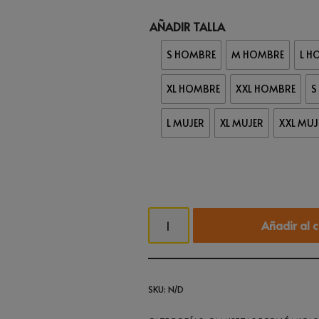
AÑADIR TALLA
S HOMBRE
M HOMBRE
L H
XL HOMBRE
XXL HOMBRE
S
L MUJER
XL MUJER
XXL MUJ
Añadir al c
SKU:
N/D