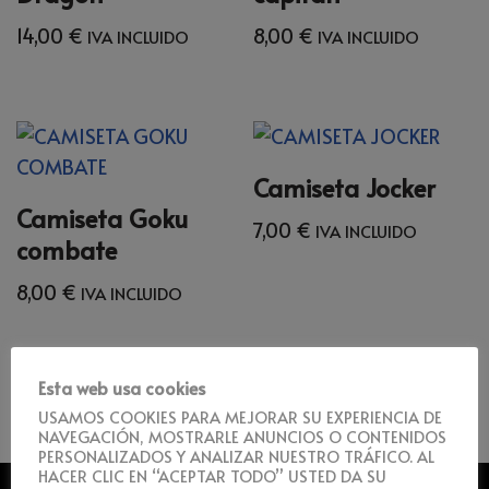
14,00
€
8,00
€
IVA INCLUIDO
IVA INCLUIDO
Camiseta Jocker
Camiseta Goku
7,00
€
IVA INCLUIDO
combate
8,00
€
IVA INCLUIDO
Esta web usa cookies
USAMOS COOKIES PARA MEJORAR SU EXPERIENCIA DE
NAVEGACIÓN, MOSTRARLE ANUNCIOS O CONTENIDOS
PERSONALIZADOS Y ANALIZAR NUESTRO TRÁFICO. AL
HACER CLIC EN “ACEPTAR TODO” USTED DA SU
UBICACIÓN