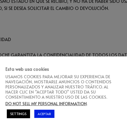
SMO ESTADO EN QUE SE RECIBIÓ, Y NO HA DE HABER SIDO U
SI SE DESEA SOLICITAR EL CAMBIO O DEVOLUCIÓN.
CIDAD
CHE GARANTIZA LA CONFIDENCIALIDAD DE TODOS LOS DAT
EN NINGÚN CASO, SERÁN CEDIDOS PARA NINGÚN OTRO USO SI
Esta web usa cookies
IO Y EXPRESO DEL CLIENTE. CAMISETAS TROCHEMOCHE NO VE
GÚN MODO, INFORMACIÓN O DATOS DE CARÁCTER PERSONAL 
USAMOS COOKIES PARA MEJORAR SU EXPERIENCIA DE
NAVEGACIÓN, MOSTRARLE ANUNCIOS O CONTENIDOS
PERSONALIZADOS Y ANALIZAR NUESTRO TRÁFICO. AL
HACER CLIC EN “ACEPTAR TODO” USTED DA SU
CONSENTIMIENTO A NUESTRO USO DE LAS COOKIES.
RANTIZAR QUE LOS DATOS PERSONALES FACILITADOS A
CAMIS
DO NOT SELL MY PERSONAL INFORMATION
.
RACES Y SE HACE RESPONSABLE DE COMUNICAR CUALQUIER 
SETTINGS
ACEPTAR