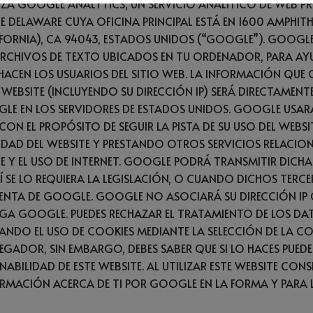
LIZA GOOGLE ANALYTICS, UN SERVICIO ANALÍTICO DE WEB 
E DELAWARE CUYA OFICINA PRINCIPAL ESTÁ EN 1600 AMPHIT
FORNIA), CA 94043, ESTADOS UNIDOS (“GOOGLE”). GOOGLE
ARCHIVOS DE TEXTO UBICADOS EN TU ORDENADOR, PARA AYU
HACEN LOS USUARIOS DEL SITIO WEB. LA INFORMACIÓN QUE 
 WEBSITE (INCLUYENDO SU DIRECCIÓN IP) SERÁ DIRECTAMENT
E EN LOS SERVIDORES DE ESTADOS UNIDOS. GOOGLE USAR
ON EL PROPÓSITO DE SEGUIR LA PISTA DE SU USO DEL WEBS
VIDAD DEL WEBSITE Y PRESTANDO OTROS SERVICIOS RELACI
TE Y EL USO DE INTERNET. GOOGLE PODRÁ TRANSMITIR DICH
 SE LO REQUIERA LA LEGISLACIÓN, O CUANDO DICHOS TERCE
ENTA DE GOOGLE. GOOGLE NO ASOCIARÁ SU DIRECCIÓN IP
GA GOOGLE. PUEDES RECHAZAR EL TRATAMIENTO DE LOS DA
NDO EL USO DE COOKIES MEDIANTE LA SELECCIÓN DE LA C
GADOR, SIN EMBARGO, DEBES SABER QUE SI LO HACES PUEDE
ABILIDAD DE ESTE WEBSITE. AL UTILIZAR ESTE WEBSITE CONSI
RMACIÓN ACERCA DE TI POR GOOGLE EN LA FORMA Y PARA L