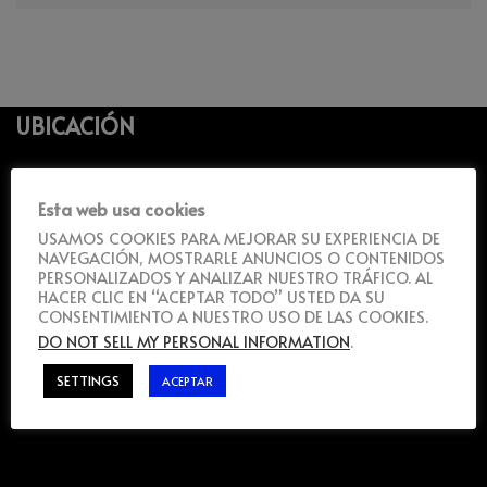
UBICACIÓN
Esta web usa cookies
USAMOS COOKIES PARA MEJORAR SU EXPERIENCIA DE
NAVEGACIÓN, MOSTRARLE ANUNCIOS O CONTENIDOS
PERSONALIZADOS Y ANALIZAR NUESTRO TRÁFICO. AL
HACER CLIC EN “ACEPTAR TODO” USTED DA SU
CONSENTIMIENTO A NUESTRO USO DE LAS COOKIES.
DO NOT SELL MY PERSONAL INFORMATION
.
SETTINGS
ACEPTAR