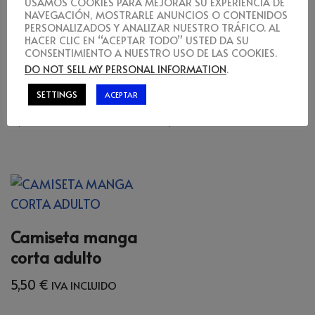
USAMOS COOKIES PARA MEJORAR SU EXPERIENCIA DE
NAVEGACIÓN, MOSTRARLE ANUNCIOS O CONTENIDOS
PERSONALIZADOS Y ANALIZAR NUESTRO TRÁFICO. AL
HACER CLIC EN “ACEPTAR TODO” USTED DA SU
CONSENTIMIENTO A NUESTRO USO DE LAS COOKIES.
Diseñador
Camiseta manga
DO NOT SELL MY PERSONAL INFORMATION
.
camiseta bebé
larga
SETTINGS
ACEPTAR
4,96
€
7,35
€
IVA INCLUIDO
IVA INCLUIDO
Camiseta manga
corta adulto
5,50
€
IVA INCLUIDO