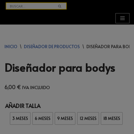
SALTAR
AL
CONTENIDO
INICIO
\
DISEÑADOR DE PRODUCTOS
\
DISEÑADOR PARA BOD
Diseñador para bodys
6,00
€
IVA INCLUIDO
AÑADIR TALLA
3 MESES
6 MESES
9 MESES
12 MESES
18 MESES